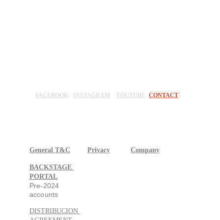
THIS IS WHAT KROW MUSIC SOUNDS 
LIKE
DISTRIBUTION PORTAL
PUBLISHING PORTAL
FACEBOOK
INSTAGRAM
YOUTUBE
CONTACT
General T&C
Privacy
Company
BACKSTAGE 
PORTAL
Pre-2024 
accounts
DISTRIBUCION 