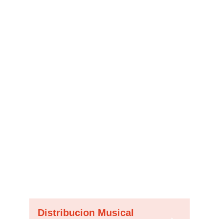
OWN YOUR 
FUTURE
Seguimos tu visión 
Sé el dueño de todo 
Te quedas con la mayor parte de las 
ganancias 
Ves todo lo que nosotros vemos 
Nunca estás atrapado a largo plazo 
Tienes la última palabra
Distribucion Musical