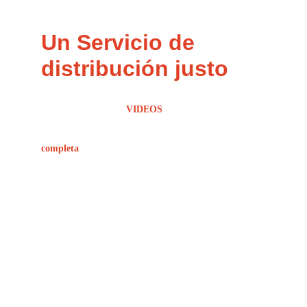
Un Servicio de 
distribución justo
Paga solo
24,99 $
por subir un número ilimitado de
álbumes, canciones y
VIDEOS
al año y lega a las tiendas
de 10 a 20 veces más rápido que con cualquier otro
distribuidor. Krow Access es la opción más sencilla y
completa
para la distribución de música
Lanza tu música desde cualquier lugar
: accede a tu
cuenta desde cualquier dispositivo y gestiona tu música
estés donde estés.
Cobra bajo tus Términos
: quédate con el 100 % de tus
regalías y retira tu dinero cuando quieras.
Analítica detallada
: toda la información que necesitas
para comprender tu música y tu público al alcance de tu
mano.