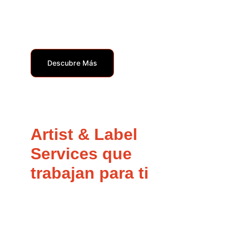
Herramientas para cada lanzamiento
: acceso a
masterización por IA, verificación de letras, herramientas
promocionales y sincronización automática con futuras
integraciones de tiendas.
Descubre Más
Artist & Label 
Services que 
trabajan para ti
Para artistas seleccionados, nuestro equipo de Servicios 
para Artistas y Sellos Discográficos puede simplificar tu 
carrera y aumentar tus ingresos, para que puedas 
mantener tu independencia. No es solo un mejor trato, es 