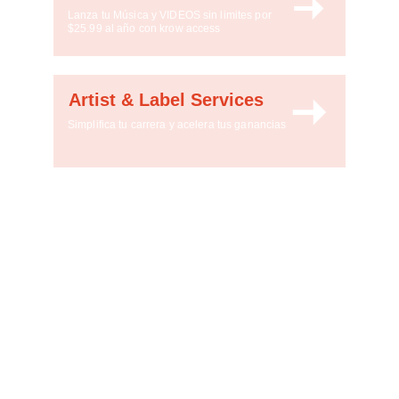
Lanza tu Música y VIDEOS sin limites por 
$25.99 al año con krow access
Artist & Label Services
Simplifica tu carrera y acelera tus ganancias